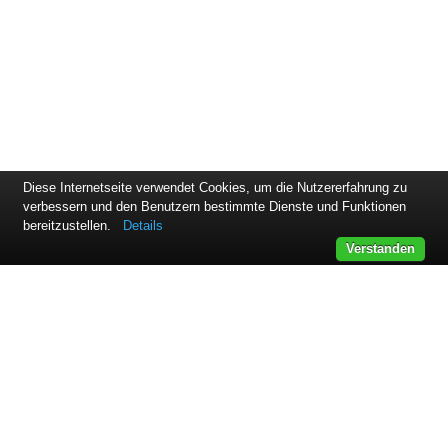
Diese Internetseite verwendet Cookies, um die Nutzererfahrung zu
verbessern und den Benutzern bestimmte Dienste und Funktionen
bereitzustellen.
Details
Verstanden
KONTAKT
ExpandIT
Slotsmarken 12
2970 Hørsholm
+45 45 17 86 00
sales@expandit.com